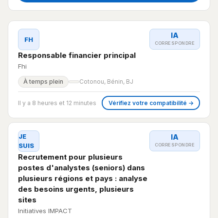
IA
FH
CORRESPONDRE
Responsable financier principal
Fhi
À temps plein
Cotonou, Bénin, BJ
Il y a 8 heures et 12 minutes
Vérifiez votre compatibilité →
JE
IA
SUIS
CORRESPONDRE
Recrutement pour plusieurs
postes d'analystes (seniors) dans
plusieurs régions et pays : analyse
des besoins urgents, plusieurs
sites
Initiatives IMPACT