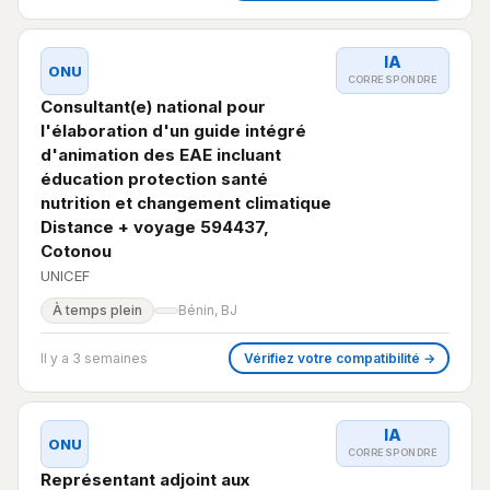
IA
ONU
CORRESPONDRE
Consultant(e) national pour
l'élaboration d'un guide intégré
d'animation des EAE incluant
éducation protection santé
nutrition et changement climatique
Distance + voyage 594437,
Cotonou
UNICEF
À temps plein
Bénin, BJ
Il y a 3 semaines
Vérifiez votre compatibilité →
IA
ONU
CORRESPONDRE
Représentant adjoint aux